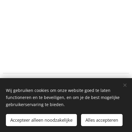
©2017 ThoKar b.v.b.a., Mussenpad 6, 8300 Knokke,
Belgium. Alle rechten voorbehouden.
Wij gebruiken cookies om onze website goed te laten
functioneren en te beveiligen, en om je de best mogelijke
Mogelijk gemaakt door
Webnode
Cookies
gebruikerservaring te bieden.
Talen
Accepteer alleen noodzakelijke
Alles accepteren
Nederlands
Français