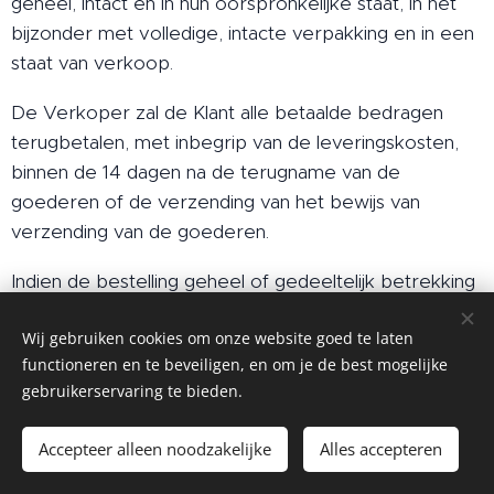
geheel, intact en in hun oorspronkelijke staat, in het
bijzonder met volledige, intacte verpakking en in een
staat van verkoop.
De Verkoper zal de Klant alle betaalde bedragen
terugbetalen, met inbegrip van de leveringskosten,
binnen de 14 dagen na de terugname van de
goederen of de verzending van het bewijs van
verzending van de goederen.
Indien de bestelling geheel of gedeeltelijk betrekking
heeft op digitale inhoud die niet op een fysieke
Wij gebruiken cookies om onze website goed te laten
drager is aangeleverd, stemt de Klant ermee in om
functioneren en te beveiligen, en om je de best mogelijke
voor dergelijke digitale inhoud zijn herroepingsrecht
gebruikerservaring te bieden.
te verliezen om zo snel mogelijk te worden geleverd.
Indien de bestelling geheel of gedeeltelijk betrekking
Accepteer alleen noodzakelijke
Alles accepteren
heeft op de levering van diensten, doet de Klant