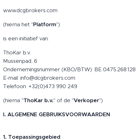
www.dcgbrokers.com
(hierna het "
Platform
")
is een initiatief van:
ThoKar b.v.
Mussenpad, 6
Ondernemingsnummer (KBO/BTW): BE 0475.268.128
E-mail: info@dcgbrokers.com
Telefoon: +32(0)473 990 249
(hierna "
ThoKar b.v.
" of de "
Verkoper
")
I. ALGEMENE GEBRUIKSVOORWAARDEN
1. Toepassingsgebied